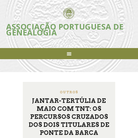
ASSOCIAÇÃO PORTUGUESA DE
ASSOCIAÇÃO PORTUGUESA DE
GENEALOGIA
GENEALOGIA
Incentivar e apoiar a investigação, estudo e divulgação da Genealogia em
Portugal
ASSOCIAÇÃO
INICIATIVAS
REVISTA
AGENDA
NOTÍCIAS
OUTROS
FAZER-SE SÓCIO
JANTAR-TERTÚLIA DE
MAIO COM TNT: OS
LIGAÇÕES ÚTEIS
PERCURSOS CRUZADOS
CONTACTOS
DOS DOIS TITULARES DE
PONTE DA BARCA