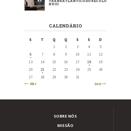
TRANSATLÂNTICO DO SÉCULO
XVIII
CALENDÁRIO
S
T
Q
Q
S
S
D
1
2
3
4
5
6
7
8
9
10
11
12
13
14
15
16
17
18
19
20
21
22
23
24
25
26
27
28
29
30
31
« Abr
Jun »
SOBRE NÓS
MISSÃO