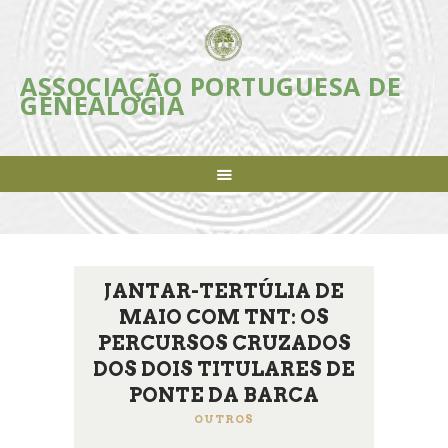
ASSOCIAÇÃO PORTUGUESA DE
ASSOCIAÇÃO PORTUGUESA DE
GENEALOGIA
GENEALOGIA
Incentivar e apoiar a investigação, estudo e divulgação da Genealogia em
Portugal
ASSOCIAÇÃO
INICIATIVAS
REVISTA
AGENDA
JANTAR-TERTÚLIA DE
NOTÍCIAS
MAIO COM TNT: OS
FAZER-SE SÓCIO
PERCURSOS CRUZADOS
LIGAÇÕES ÚTEIS
DOS DOIS TITULARES DE
CONTACTOS
PONTE DA BARCA
OUTROS