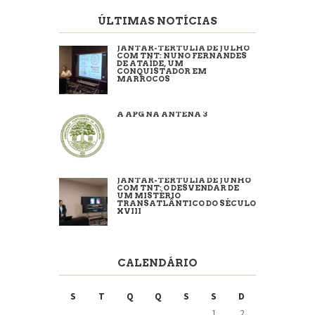
ÚLTIMAS NOTÍCIAS
JANTAR-TERTÚLIA DE JULHO
COM TNT: NUNO FERNANDES
DE ATAÍDE, UM
CONQUISTADOR EM
MARROCOS
A APG NA ANTENA 3
JANTAR-TERTÚLIA DE JUNHO
COM TNT: O DESVENDAR DE
UM MISTÉRIO
TRANSATLÂNTICO DO SÉCULO
XVIII
CALENDÁRIO
S
T
Q
Q
S
S
D
1
2