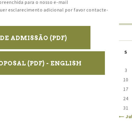
preenchida para o nosso e-mail
quer esclarecimento adicional por favor contacte-
DE ADMISSÃO (PDF)
S
POSAL (PDF) - ENGLISH
3
10
17
24
31
« Ju