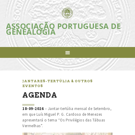
ASSOCIAÇÃO PORTUGUESA DE
ASSOCIAÇÃO PORTUGUESA DE
GENEALOGIA
GENEALOGIA
Incentivar e apoiar a investigação, estudo e divulgação da Genealogia em
Portugal
ASSOCIAÇÃO
INICIATIVAS
REVISTA
AGENDA
JANTARES-TERTÚLIA & OUTROS
EVENTOS
NOTÍCIAS
AGENDA
FAZER-SE SÓCIO
LIGAÇÕES ÚTEIS
18-09-2026
– Jantar-tertúlia mensal de Setembro,
CONTACTOS
em que Luís Miguel P. G. Cardoso de Menezes
apresentará o tema “Os Privilégios das Tábuas
Vermelhas”.