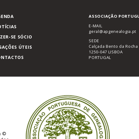
GENDA
ASSOCIAÇÃO PORTUGU
E-MAIL
TÍCIAS
geral@apgenealogia.pt
ZER-SE SÓCIO
SEDE
Calçada Bento da Rocha 
GAÇÕES ÚTEIS
1250-047 LISBOA
ONTACTOS
PORTUGAL
a
©