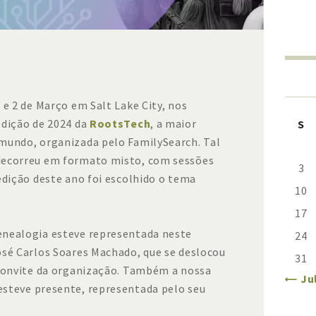
 e 2 de Março em Salt Lake City, nos
edição de 2024 da
RootsTech
, a maior
S
mundo, organizada pelo FamilySearch. Tal
decorreu em formato misto, com sessões
3
edição deste ano foi escolhido o tema
10
17
enealogia esteve representada neste
24
osé Carlos Soares Machado, que se deslocou
31
 convite da organização. Também a nossa
« Ju
steve presente, representada pelo seu