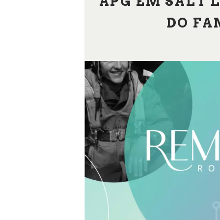
APG EM SALT 
DO FA