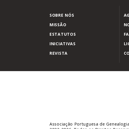
SOBRE NÓS
A
MISSÃO
NO
ESTATUTOS
FA
INICIATIVAS
LI
REVISTA
C
Associação Portuguesa de Genealogi