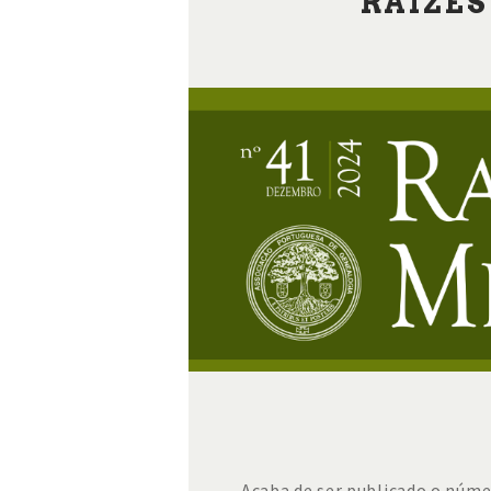
RAÍZES
Acaba de ser publicado o núme