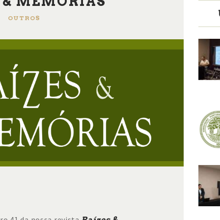
 & MEMÓRIAS
OUTROS
ro 41 da nossa revista
Raízes &