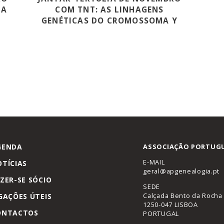
NA
COM TNT: AS LINHAGENS
GENÉTICAS DO CROMOSSOMA Y
GENDA
ASSOCIAÇÃO PORTUGU
E-MAIL
TÍCIAS
geral@apgenealogia.pt
ZER-SE SÓCIO
SEDE
Calçada Bento da Rocha 
GAÇÕES ÚTEIS
1250-047 LISBOA
ONTACTOS
PORTUGAL