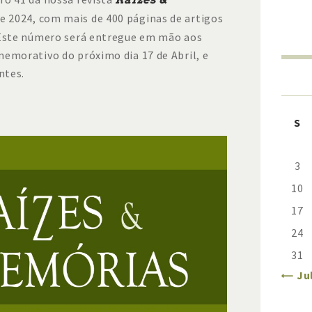
de 2024, com mais de 400 páginas de artigos
 Este número será entregue em mão aos
memorativo do próximo dia 17 de Abril, e
ntes.
S
3
10
17
24
31
« Ju