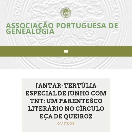
ASSOCIAÇÃO PORTUGUESA DE
ASSOCIAÇÃO PORTUGUESA DE
GENEALOGIA
GENEALOGIA
Incentivar e apoiar a investigação, estudo e divulgação da Genealogia em
Portugal
ASSOCIAÇÃO
INICIATIVAS
REVISTA
AGENDA
JANTAR-TERTÚLIA
NOTÍCIAS
ESPECIAL DE JUNHO COM
FAZER-SE SÓCIO
TNT: UM PARENTESCO
LIGAÇÕES ÚTEIS
LITERÁRIO NO CÍRCULO
CONTACTOS
EÇA DE QUEIROZ
OUTROS