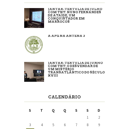
JANTAR-TERTÚLIA DE JULHO
COM TNT: NUNO FERNANDES
DE ATAÍDE, UM
CONQUISTADOR EM
MARROCOS
A APG NA ANTENA 3
JANTAR-TERTÚLIA DE JUNHO
COM TNT: O DESVENDAR DE
UM MISTÉRIO
TRANSATLÂNTICO DO SÉCULO
XVIII
CALENDÁRIO
S
T
Q
Q
S
S
D
1
2
3
4
5
6
7
8
9