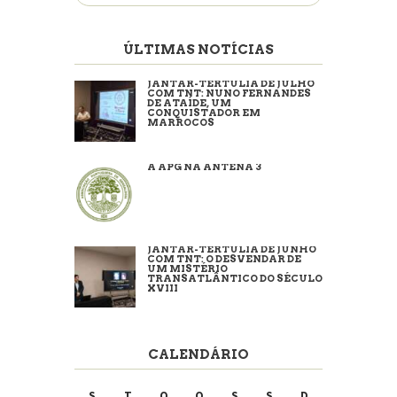
por:
ÚLTIMAS NOTÍCIAS
JANTAR-TERTÚLIA DE JULHO
COM TNT: NUNO FERNANDES
DE ATAÍDE, UM
CONQUISTADOR EM
MARROCOS
A APG NA ANTENA 3
JANTAR-TERTÚLIA DE JUNHO
COM TNT: O DESVENDAR DE
UM MISTÉRIO
TRANSATLÂNTICO DO SÉCULO
XVIII
CALENDÁRIO
S
T
Q
Q
S
S
D