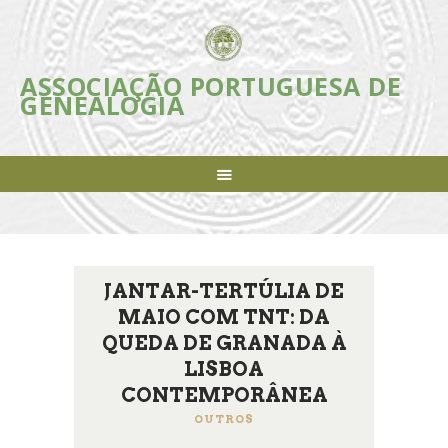
ASSOCIAÇÃO PORTUGUESA DE
ASSOCIAÇÃO PORTUGUESA DE
GENEALOGIA
GENEALOGIA
Incentivar e apoiar a investigação, estudo e divulgação da Genealogia em
Portugal
ASSOCIAÇÃO
INICIATIVAS
REVISTA
AGENDA
JANTAR-TERTÚLIA DE
NOTÍCIAS
MAIO COM TNT: DA
FAZER-SE SÓCIO
QUEDA DE GRANADA À
LIGAÇÕES ÚTEIS
LISBOA
CONTACTOS
CONTEMPORÂNEA
OUTROS