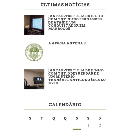
ÚLTIMAS NOTÍCIAS
JANTAR-TERTÚLIA DE JULHO
COM TNT: NUNO FERNANDES
DE ATAÍDE, UM
CONQUISTADOR EM
MARROCOS
A APG NA ANTENA 3
JANTAR-TERTÚLIA DE JUNHO
COM TNT: O DESVENDAR DE
UM MISTÉRIO
TRANSATLÂNTICO DO SÉCULO
XVIII
CALENDÁRIO
S
T
Q
Q
S
S
D
1
2