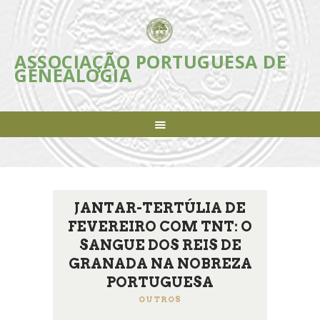
ASSOCIAÇÃO PORTUGUESA DE
ASSOCIAÇÃO PORTUGUESA DE
GENEALOGIA
GENEALOGIA
Incentivar e apoiar a investigação, estudo e divulgação da Genealogia em
Portugal
ASSOCIAÇÃO
INICIATIVAS
REVISTA
AGENDA
JANTAR-TERTÚLIA DE
NOTÍCIAS
FEVEREIRO COM TNT: O
FAZER-SE SÓCIO
SANGUE DOS REIS DE
LIGAÇÕES ÚTEIS
GRANADA NA NOBREZA
CONTACTOS
PORTUGUESA
OUTROS