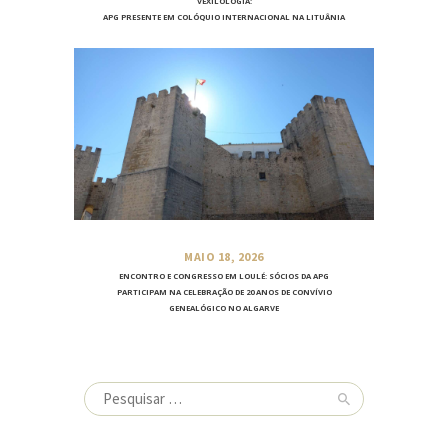
VEXILOLOGIA:
APG PRESENTE EM COLÓQUIO INTERNACIONAL NA LITUÂNIA
MAIO 18, 2026
ENCONTRO E CONGRESSO EM LOULÉ: SÓCIOS DA APG
PARTICIPAM NA CELEBRAÇÃO DE 20 ANOS DE CONVÍVIO
GENEALÓGICO NO ALGARVE
Pesquisar
por: