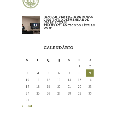
JANTAR-TERTÚLIA DE JUNHO
COM TNT: O DESVENDAR DE
UM MISTÉRIO
TRANSATLÂNTICO DO SÉCULO
XVIII
CALENDÁRIO
S
T
Q
Q
S
S
D
1
2
3
4
5
6
7
8
9
10
11
12
13
14
15
16
17
18
19
20
21
22
23
24
25
26
27
28
29
30
31
« Jul